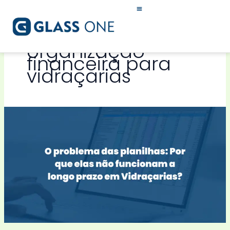
Ir
para
o
conteúdo
organização
financeira para
vidraçarias
O
problema
das
planilhas:
Por
que
elas
não
funcionam
a