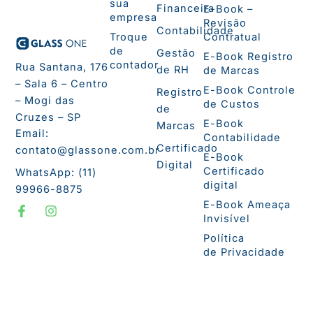
sua
Financeira
E-Book –
empresa
Revisão
Contabilidade
Troque
Contratual
de
Gestão
E-Book Registro
contador
Rua Santana, 176
de RH
de Marcas
– Sala 6 – Centro
E-Book Controle
Registro
– Mogi das
de Custos
de
Cruzes – SP
E-Book
Marcas
Email:
Contabilidade
Certificado
contato@glassone.com.br
E-Book
Digital
Certificado
WhatsApp: (11)
digital
99966-8875
F
I
E-Book Ameaça
a
n
Invisível
c
s
e
t
Política
b
a
de Privacidade
o
g
o
r
k
a
-
m