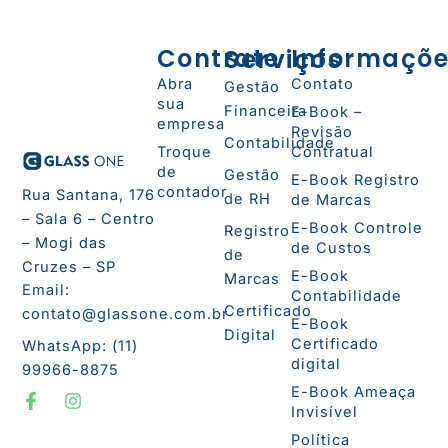
Contrate
Serviços
Informaçõ
Abra
Contato
Gestão
sua
Financeira
E-Book –
empresa
Revisão
Contabilidade
Troque
Contratual
de
Gestão
E-Book Registro
contador
Rua Santana, 176
de RH
de Marcas
– Sala 6 – Centro
E-Book Controle
Registro
– Mogi das
de Custos
de
Cruzes – SP
E-Book
Marcas
Email:
Contabilidade
Certificado
contato@glassone.com.br
E-Book
Digital
Certificado
WhatsApp: (11)
digital
99966-8875
F
I
E-Book Ameaça
a
n
Invisível
c
s
e
t
Política