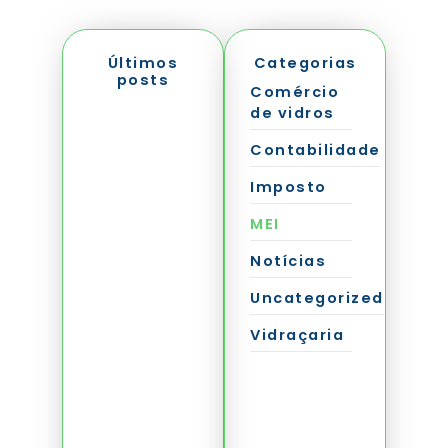
Últimos
Categorias
posts
Comércio
de vidros
Contabilidade
Imposto
A Nova
MEI
Encruzilhada
do Simples
Nacional:
Notícias
Decisão
Crítica sobre
IBS e CBS em
Uncategorized
Setembro
Ver mais
Vidraçaria