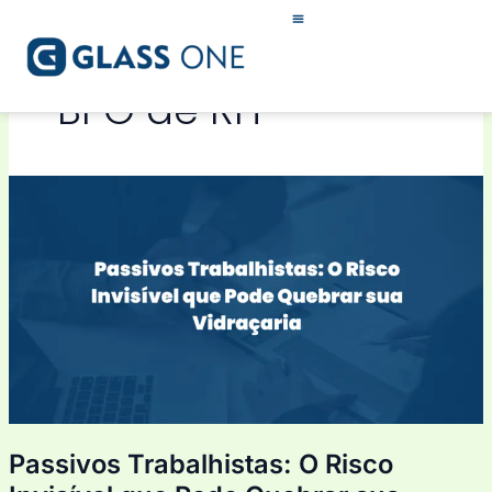
Ir
para
o
conteúdo
BPO de RH
Passivos
Trabalhistas:
O
Risco
Invisível
que
Pode
Quebrar
sua
Vidraçaria
Passivos Trabalhistas: O Risco