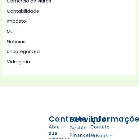
Comércio de vidros
Contabilidade
Imposto
MEI
Notícias
Uncategorized
Vidraçaria
Contrate
Serviços
Informaçõ
Abra
Contato
Gestão
sua
Financeira
E-Book –