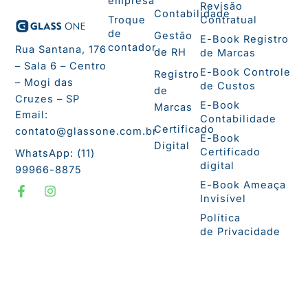
empresa
Revisão
Contabilidade
Troque
Contratual
de
Gestão
E-Book Registro
contador
Rua Santana, 176
de RH
de Marcas
– Sala 6 – Centro
E-Book Controle
Registro
– Mogi das
de Custos
de
Cruzes – SP
E-Book
Marcas
Email:
Contabilidade
Certificado
contato@glassone.com.br
E-Book
Digital
Certificado
WhatsApp: (11)
digital
99966-8875
F
I
E-Book Ameaça
a
n
Invisível
c
s
e
t
Política
b
a
de Privacidade
o
g
o
r
k
a
-
m
f