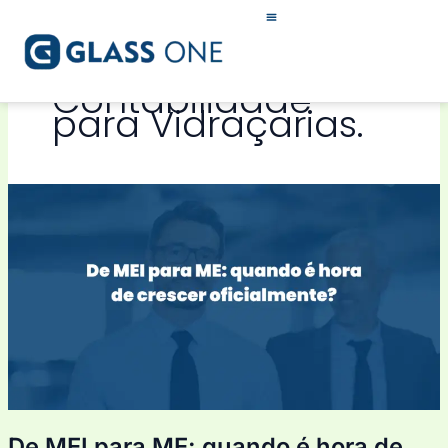
Ir
para
o
conteúdo
Contabilidade
para Vidraçarias.
De
MEI
para
ME:
quando
é
hora
de
crescer
oficialmente?
De MEI para ME: quando é hora de