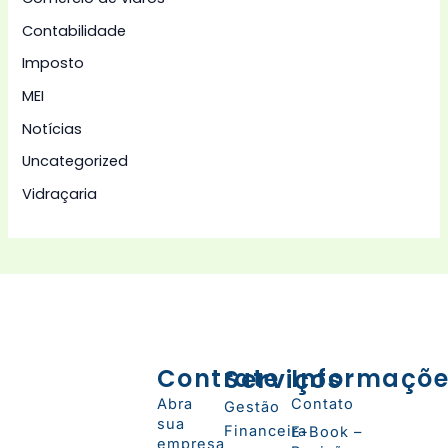
Contabilidade
Imposto
MEI
Notícias
Uncategorized
Vidraçaria
Contrate
Serviços
Informaçõ
Abra
Contato
Gestão
sua
Financeira
E-Book –
empresa