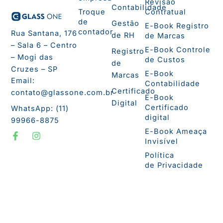
Revisão
Contabilidade
Troque
Contratual
de
Gestão
E-Book Registro
contador
Rua Santana, 176
de RH
de Marcas
– Sala 6 – Centro
E-Book Controle
Registro
– Mogi das
de Custos
de
Cruzes – SP
E-Book
Marcas
Email:
Contabilidade
Certificado
contato@glassone.com.br
E-Book
Digital
Certificado
WhatsApp: (11)
digital
99966-8875
F
I
E-Book Ameaça
a
n
Invisível
c
s
e
t
Política
b
a
de Privacidade
o
g
o
r
k
a
-
m
f