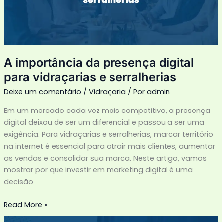
vidraçarias
e
serralherias
A importância da presença digital
para vidraçarias e serralherias
Deixe um comentário
/
Vidraçaria
/ Por
admin
Em um mercado cada vez mais competitivo, a presença
digital deixou de ser um diferencial e passou a ser uma
exigência. Para vidraçarias e serralherias, marcar território
na internet é essencial para atrair mais clientes, aumentar
as vendas e consolidar sua marca. Neste artigo, vamos
mostrar por que investir em marketing digital é uma
decisão
Read More »
CNAE