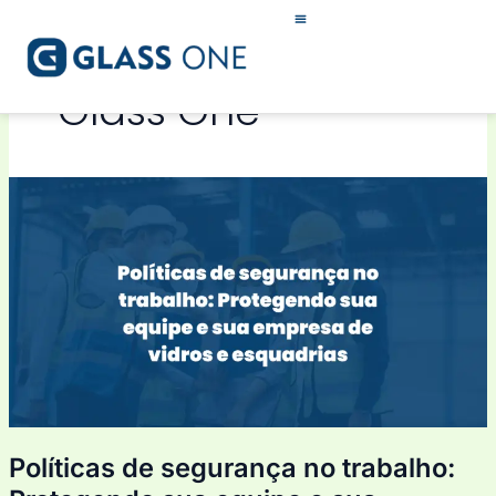
Ir
para
o
conteúdo
Glass One
Políticas
de
segurança
no
trabalho:
Protegendo
sua
equipe
e
sua
empresa
Políticas de segurança no trabalho:
de