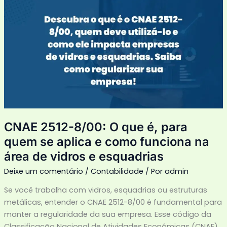
2512-
8/00:
O
que
é,
para
quem
se
aplica
e
CNAE 2512-8/00: O que é, para
como
quem se aplica e como funciona na
funciona
área de vidros e esquadrias
na
área
Deixe um comentário
/
Contabilidade
/ Por
admin
de
Se você trabalha com vidros, esquadrias ou estruturas
vidros
metálicas, entender o CNAE 2512-8/00 é fundamental para
e
manter a regularidade da sua empresa. Esse código da
esquadrias
Classificação Nacional de Atividades Econômicas (CNAE)