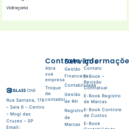
Vidraçaria
Contrate
Serviços
Informaçõ
Abra
Contato
Gestão
sua
Financeira
E-Book –
empresa
Revisão
Contabilidade
Troque
Contratual
de
Gestão
E-Book Registro
contador
Rua Santana, 176
de RH
de Marcas
– Sala 6 – Centro
E-Book Controle
Registro
– Mogi das
de Custos
de
Cruzes – SP
E-Book
Marcas
Email: