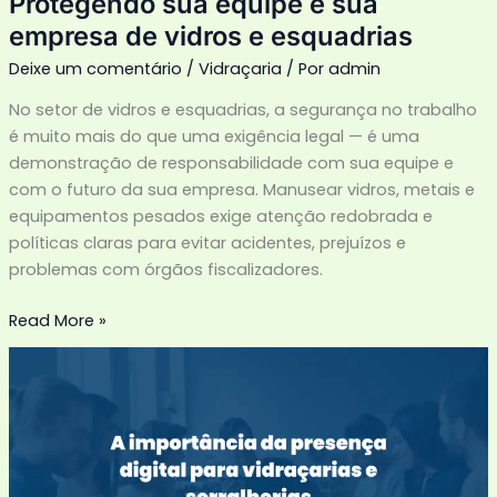
Protegendo sua equipe e sua
vidros
empresa de vidros e esquadrias
e
esquadrias
Deixe um comentário
/
Vidraçaria
/ Por
admin
No setor de vidros e esquadrias, a segurança no trabalho
é muito mais do que uma exigência legal — é uma
demonstração de responsabilidade com sua equipe e
com o futuro da sua empresa. Manusear vidros, metais e
equipamentos pesados exige atenção redobrada e
políticas claras para evitar acidentes, prejuízos e
problemas com órgãos fiscalizadores.
Read More »
A
importância
da
presença
digital
para