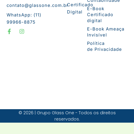
Contabilidade
Certificado
contato@glassone.com.br
E-Book
Digital
Certificado
WhatsApp: (11)
digital
99966-8875
F
I
E-Book Ameaça
a
n
Invisível
c
s
e
t
Política
b
a
de Privacidade
o
g
o
r
k
a
-
m
f
© 2026 | Grupo Glass One - Todos os direitos
reservados.