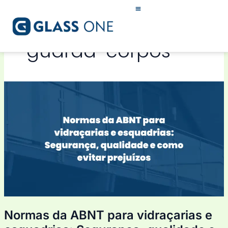
Ir
para
o
conteúdo
guarda-corpos
Normas
da
ABNT
para
vidraçarias
e
esquadrias:
Segurança,
qualidade
e
como
Normas da ABNT para vidraçarias e
evitar