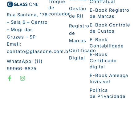
Troque
Contratual
de
Gestão
E-Book Registro
contador
Rua Santana, 176
de RH
de Marcas
– Sala 6 – Centro
E-Book Controle
Registro
– Mogi das
de Custos
de
Cruzes – SP
E-Book
Marcas
Email:
Contabilidade
Certificado
contato@glassone.com.br
E-Book
Digital
Certificado
WhatsApp: (11)
digital
99966-8875
F
I
E-Book Ameaça
a
n
Invisível
c
s
e
t
Política
b
a
de Privacidade
o
g
o
r
k
a
-
m
f