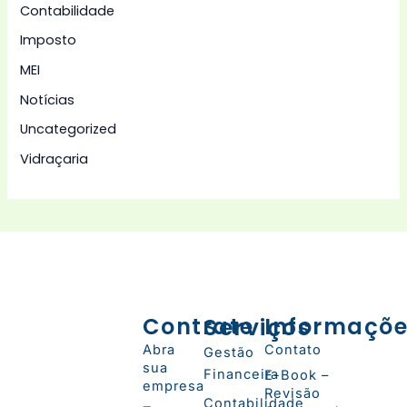
Contabilidade
Imposto
MEI
Notícias
Uncategorized
Vidraçaria
Contrate
Serviços
Informaçõ
Abra
Contato
Gestão
sua
Financeira
E-Book –
empresa
Revisão
Contabilidade