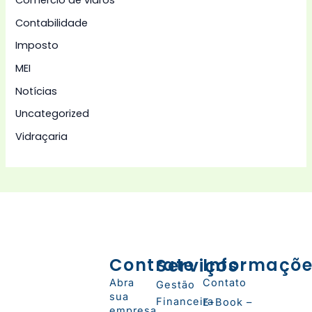
Contabilidade
Imposto
MEI
Notícias
Uncategorized
Vidraçaria
Contrate
Serviços
Informaçõ
Abra
Contato
Gestão
sua
Financeira
E-Book –
empresa