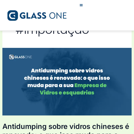
Ir
para
o
conteúdo
#importação
Antidumping
sobre
vidros
chineses
é
renovado:
o
que
isso
muda
para
Antidumping sobre vidros chineses é
a