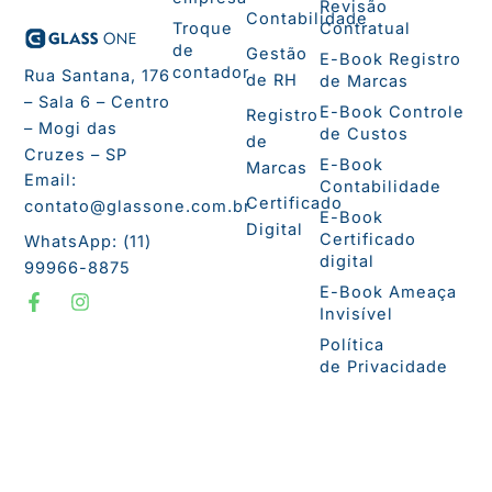
Revisão
Contabilidade
Troque
Contratual
de
Gestão
E-Book Registro
contador
Rua Santana, 176
de RH
de Marcas
– Sala 6 – Centro
E-Book Controle
Registro
– Mogi das
de Custos
de
Cruzes – SP
E-Book
Marcas
Email:
Contabilidade
Certificado
contato@glassone.com.br
E-Book
Digital
Certificado
WhatsApp: (11)
digital
99966-8875
F
I
E-Book Ameaça
a
n
Invisível
c
s
e
t
Política
b
a
de Privacidade
o
g
o
r
k
a
-
m
f