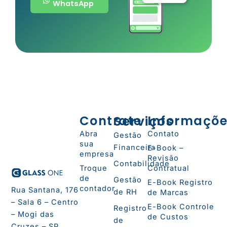
WhatsApp
Contrate
Serviços
Informaçõ
Abra
Contato
Gestão
sua
Financeira
E-Book –
empresa
Revisão
Contabilidade
Troque
Contratual
de
Gestão
E-Book Registro
contador
Rua Santana, 176
de RH
de Marcas
– Sala 6 – Centro
E-Book Controle
Registro
– Mogi das
de Custos
de
Cruzes – SP