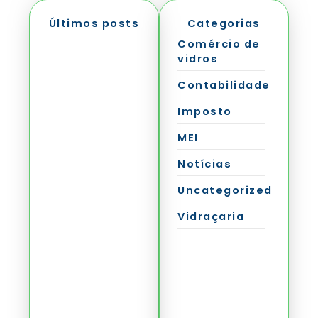
Últimos posts
Categorias
Comércio de
vidros
Contabilidade
Imposto
A Nova
MEI
Encruzilhada do
Simples
Nacional:
Notícias
Decisão Crítica
sobre IBS e CBS
em Setembro
Uncategorized
Ver mais
Vidraçaria
Certificado