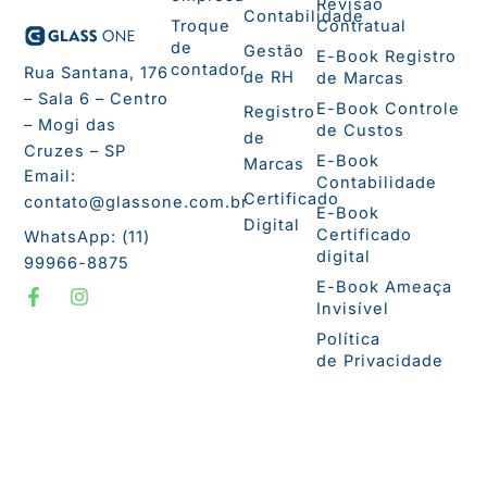
Revisão
Contabilidade
Troque
Contratual
de
Gestão
E-Book Registro
contador
Rua Santana, 176
de RH
de Marcas
– Sala 6 – Centro
E-Book Controle
Registro
– Mogi das
de Custos
de
Cruzes – SP
E-Book
Marcas
Email:
Contabilidade
Certificado
contato@glassone.com.br
E-Book
Digital
Certificado
WhatsApp: (11)
digital
99966-8875
F
I
E-Book Ameaça
a
n
Invisível
c
s
e
t
Política
b
a
de Privacidade
o
g
o
r
k
a
-
m
f