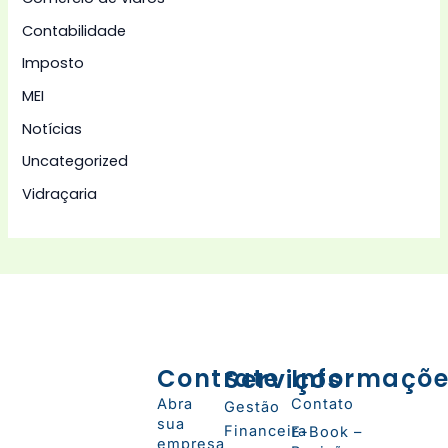
Contabilidade
Imposto
MEI
Notícias
Uncategorized
Vidraçaria
Contrate
Serviços
Informaçõ
Abra
Contato
Gestão
sua
Financeira
E-Book –
empresa