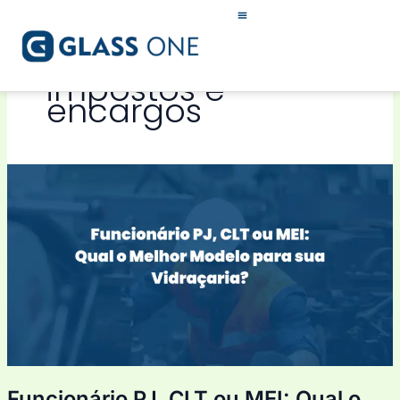
Ir
para
o
conteúdo
impostos e
encargos
Funcionário
PJ,
CLT
ou
MEI:
Qual
o
Melhor
Modelo
para
sua
Funcionário PJ, CLT ou MEI: Qual o