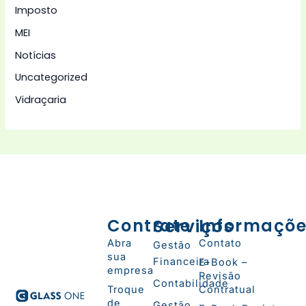
Imposto
MEI
Notícias
Uncategorized
Vidraçaria
Contrate
Serviços
Informaçõ
Abra
Contato
Gestão
sua
Financeira
E-Book –
empresa
Revisão
Contabilidade
Troque
Contratual
de
Gestão