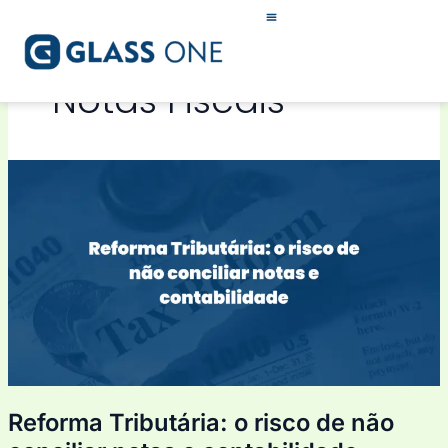
Ir
para
o
conteúdo
Notas Fiscais
Reforma
Tributária:
o
risco
de
não
conciliar
notas
e
contabilidade
Reforma Tributária: o risco de não