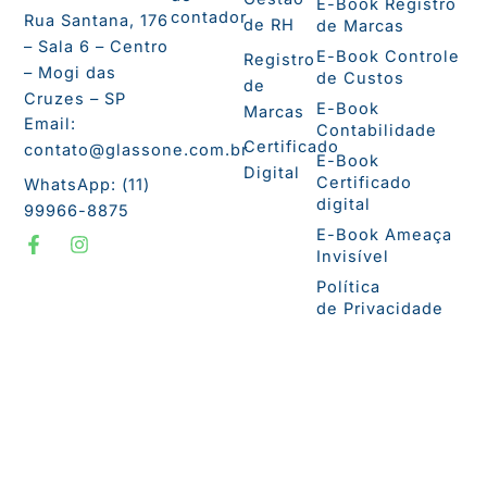
E-Book Registro
contador
Rua Santana, 176
de RH
de Marcas
– Sala 6 – Centro
E-Book Controle
Registro
– Mogi das
de Custos
de
Cruzes – SP
E-Book
Marcas
Email:
Contabilidade
Certificado
contato@glassone.com.br
E-Book
Digital
Certificado
WhatsApp: (11)
digital
99966-8875
F
I
E-Book Ameaça
a
n
Invisível
c
s
e
t
Política
b
a
de Privacidade
o
g
o
r
k
a
-
m
f